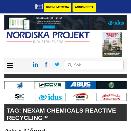
PRENUMERERA
ANNONSERA
START
KONTAKT
VÅRA ANDRA MAGASIN
PRENUMERERA
ANNONSERA
TAG:
NEXAM CHEMICALS REACTIVE
RECYCLING™