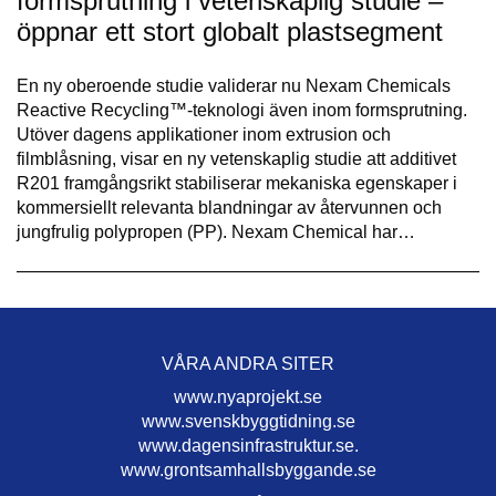
formsprutning i vetenskaplig studie –
öppnar ett stort globalt plastsegment
En ny oberoende studie validerar nu Nexam Chemicals
Reactive Recycling™-teknologi även inom formsprutning.
Utöver dagens applikationer inom extrusion och
filmblåsning, visar en ny vetenskaplig studie att additivet
R201 framgångsrikt stabiliserar mekaniska egenskaper i
kommersiellt relevanta blandningar av återvunnen och
jungfrulig polypropen (PP). Nexam Chemical har…
VÅRA ANDRA SITER
www.nyaprojekt.se
www.svenskbyggtidning.se
www.dagensinfrastruktur.se.
www.grontsamhallsbyggande.se