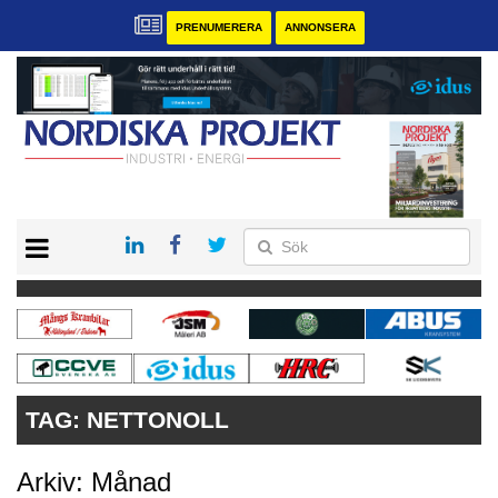
PRENUMERERA
ANNONSERA
START
KONTAKT
VÅRA ANDRA MAGASIN
PRENUMERERA
ANNONSERA
TAG:
NETTONOLL
Arkiv: Månad