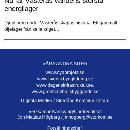
Nu får Västerås världens största
energilager
Djupt nere under Västerås skapas historia. Ett gammalt
oljelager från kalla kriget…
VÅRA ANDRA SITER
www.nyaprojekt.se
www.svenskbyggtidning.se
www.dagensinfrastruktur.se.
www.grontsamhallsbyggande.se
Digitala Medier / Stordåhd Kommunikation:
Verksamhetsansvarig/Chefredaktör:
Jon Mattias Högberg /
jmhogberg@storkom.se
Försäljningschef: