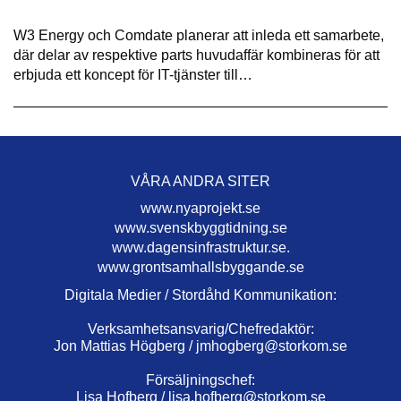
W3 Energy och Comdate planerar att inleda ett samarbete,
där delar av respektive parts huvudaffär kombineras för att
erbjuda ett koncept för IT-tjänster till…
VÅRA ANDRA SITER
www.nyaprojekt.se
www.svenskbyggtidning.se
www.dagensinfrastruktur.se.
www.grontsamhallsbyggande.se
Digitala Medier / Stordåhd Kommunikation:
Verksamhetsansvarig/Chefredaktör:
Jon Mattias Högberg /
jmhogberg@storkom.se
Försäljningschef:
Lisa Hofberg /
lisa.hofberg@storkom.se