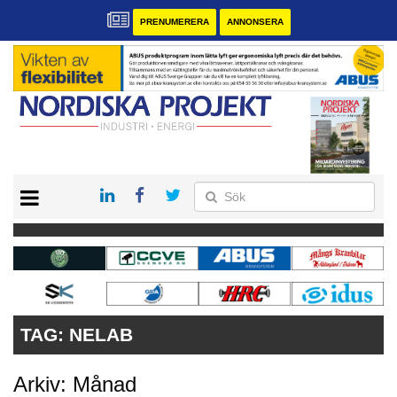
PRENUMERERA
ANNONSERA
START
KONTAKT
VÅRA ANDRA MAGASIN
PRENUMERERA
ANNONSERA
TAG:
NELAB
Arkiv: Månad