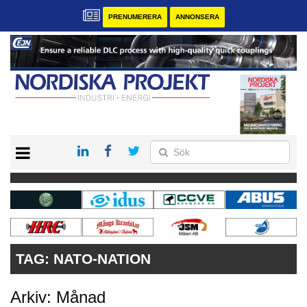
PRENUMERERA
ANNONSERA
START
KONTAKT
VÅRA ANDRA MAGASIN
PRENUMERERA
ANNONSERA
TAG:
NATO-NATION
Arkiv: Månad