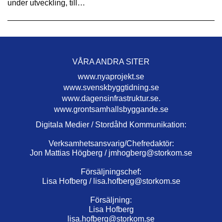
under utveckling, till…
VÅRA ANDRA SITER
www.nyaprojekt.se
www.svenskbyggtidning.se
www.dagensinfrastruktur.se.
www.grontsamhallsbyggande.se
Digitala Medier / Stordåhd Kommunikation:
Verksamhetsansvarig/Chefredaktör:
Jon Mattias Högberg /
jmhogberg@storkom.se
Försäljningschef:
Lisa Hofberg /
lisa.hofberg@storkom.se
Försäljning:
Lisa Hofberg
lisa.hofberg@storkom.se