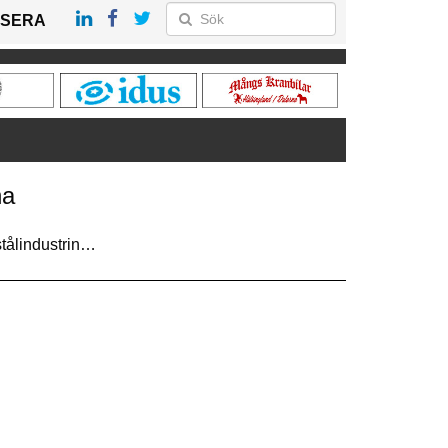
SERA
na
stålindustrin…