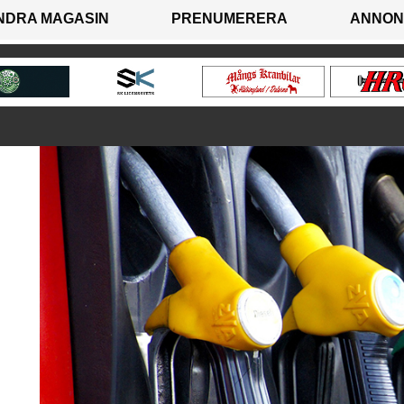
NDRA MAGASIN
PRENUMERERA
ANNON