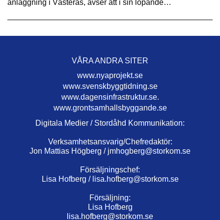
anläggning i Västerås, avser att i sin löpande…
VÅRA ANDRA SITER
www.nyaprojekt.se
www.svenskbyggtidning.se
www.dagensinfrastruktur.se.
www.grontsamhallsbyggande.se
Digitala Medier / Stordåhd Kommunikation:
Verksamhetsansvarig/Chefredaktör:
Jon Mattias Högberg /
jmhogberg@storkom.se
Försäljningschef:
Lisa Hofberg /
lisa.hofberg@storkom.se
Försäljning:
Lisa Hofberg
lisa.hofberg@storkom.se