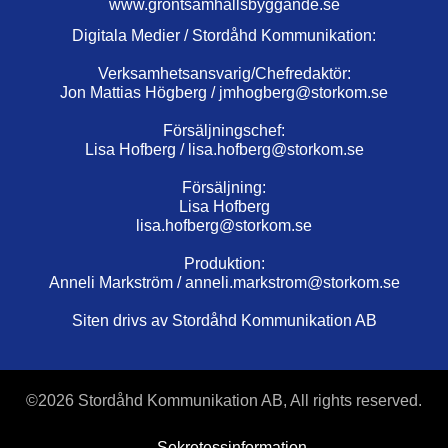
www.grontsamhallsbyggande.se
Digitala Medier / Stordåhd Kommunikation:
Verksamhetsansvarig/Chefredaktör:
Jon Mattias Högberg /
jmhogberg@storkom.se
Försäljningschef:
Lisa Hofberg /
lisa.hofberg@storkom.se
Försäljning:
Lisa Hofberg
lisa.hofberg@storkom.se
Produktion:
Anneli Markström /
anneli.markstrom@storkom.se
Siten drivs av Stordåhd Kommunikation AB
©
2026 Stordåhd Kommunikation AB, All rights reserved.
Sekretessinformation