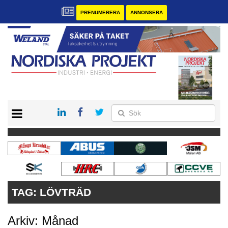
PRENUMERERA
ANNONSERA
START
KONTAKT
VÅRA ANDRA MAGASIN
PRENUMERERA
ANNONSERA
TAG:
LÖVTRÄD
Arkiv: Månad