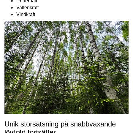
Underhåll
Vattenkraft
Vindkraft
Unik storsatsning på snabbväxande
lövträd fortsätter