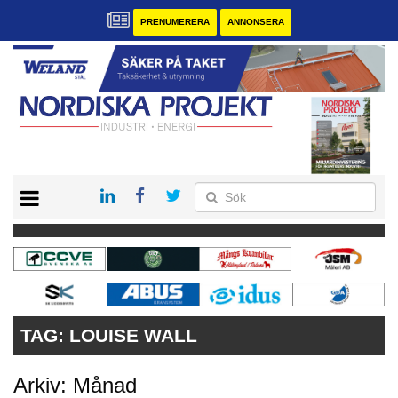
PRENUMERERA
ANNONSERA
START
KONTAKT
VÅRA ANDRA MAGASIN
PRENUMERERA
ANNONSERA
TAG:
LOUISE WALL
Arkiv: Månad