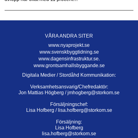
VÅRA ANDRA SITER
www.nyaprojekt.se
www.svenskbyggtidning.se
www.dagensinfrastruktur.se.
www.grontsamhallsbyggande.se
Digitala Medier / Stordåhd Kommunikation:
Verksamhetsansvarig/Chefredaktör:
Jon Mattias Högberg /
jmhogberg@storkom.se
Försäljningschef:
Lisa Hofberg /
lisa.hofberg@storkom.se
Försäljning:
Lisa Hofberg
lisa.hofberg@storkom.se