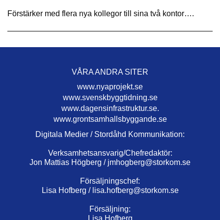
Förstärker med flera nya kollegor till sina två kontor….
VÅRA ANDRA SITER
www.nyaprojekt.se
www.svenskbyggtidning.se
www.dagensinfrastruktur.se.
www.grontsamhallsbyggande.se
Digitala Medier / Stordåhd Kommunikation:
Verksamhetsansvarig/Chefredaktör:
Jon Mattias Högberg /
jmhogberg@storkom.se
Försäljningschef:
Lisa Hofberg /
lisa.hofberg@storkom.se
Försäljning:
Lisa Hofberg