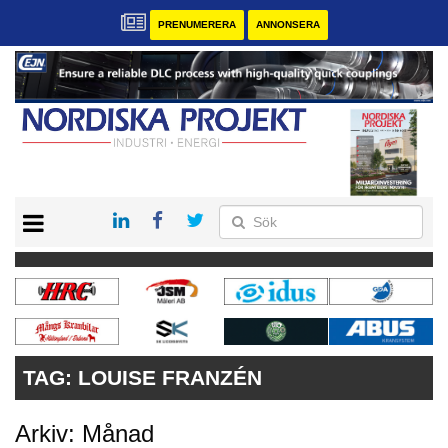
PRENUMERERA
ANNONSERA
START
KONTAKT
VÅRA ANDRA MAGASIN
PRENUMERERA
ANNONSERA
TAG:
LOUISE FRANZÉN
Arkiv: Månad