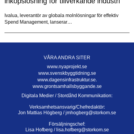
inköpslösning för tillverkande industri
Ivalua, leverantör av globala molnlösningar för effektiv
Spend Management, lanserar…
VÅRA ANDRA SITER
www.nyaprojekt.se
www.svenskbyggtidning.se
www.dagensinfrastruktur.se.
www.grontsamhallsbyggande.se
Digitala Medier / Stordåhd Kommunikation:
Verksamhetsansvarig/Chefredaktör:
Jon Mattias Högberg /
jmhogberg@storkom.se
Försäljningschef:
Lisa Hofberg /
lisa.hofberg@storkom.se