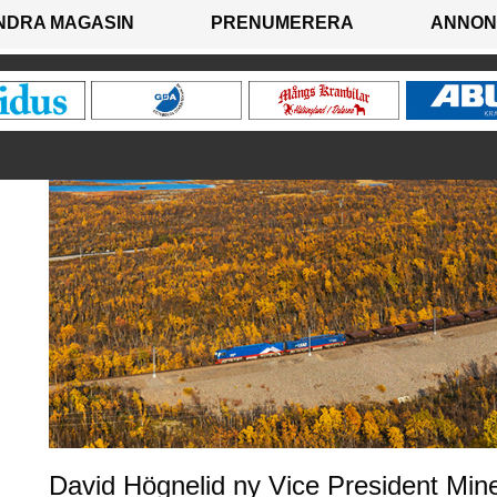
NDRA MAGASIN
PRENUMERERA
ANNON
David Högnelid ny Vice President Min