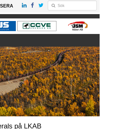
SERA
erals på LKAB