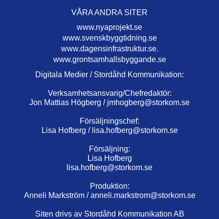
VÅRA ANDRA SITER
www.nyaprojekt.se
www.svenskbyggtidning.se
www.dagensinfrastruktur.se.
www.grontsamhallsbyggande.se
Digitala Medier / Stordåhd Kommunikation:
Verksamhetsansvarig/Chefredaktör:
Jon Mattias Högberg /
jmhogberg@storkom.se
Försäljningschef:
Lisa Hofberg /
lisa.hofberg@storkom.se
Försäljning:
Lisa Hofberg
lisa.hofberg@storkom.se
Produktion:
Anneli Markström /
anneli.markstrom@storkom.se
Siten drivs av Stordåhd Kommunikation AB