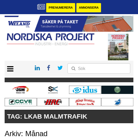
PRENUMERERA
ANNONSERA
START
KONTAKT
VÅRA ANDRA MAGASIN
PRENUMERERA
ANNONSERA
TAG:
LKAB MALMTRAFIK
Arkiv: Månad