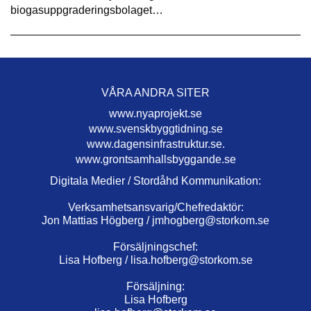
biogasuppgraderingsbolaget…
VÅRA ANDRA SITER
www.nyaprojekt.se
www.svenskbyggtidning.se
www.dagensinfrastruktur.se.
www.grontsamhallsbyggande.se
Digitala Medier / Stordåhd Kommunikation:
Verksamhetsansvarig/Chefredaktör:
Jon Mattias Högberg /
jmhogberg@storkom.se
Försäljningschef:
Lisa Hofberg /
lisa.hofberg@storkom.se
Försäljning:
Lisa Hofberg