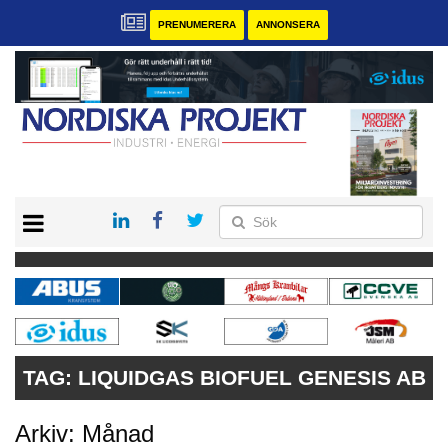
PRENUMERERA
ANNONSERA
START
KONTAKT
VÅRA ANDRA MAGASIN
PRENUMERERA
ANNONSERA
TAG:
LIQUIDGAS BIOFUEL GENESIS AB
Arkiv: Månad