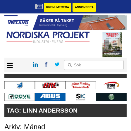
PRENUMERERA
ANNONSERA
START
KONTAKT
VÅRA ANDRA MAGASIN
PRENUMERERA
ANNONSERA
TAG:
LINN ANDERSSON
Arkiv: Månad