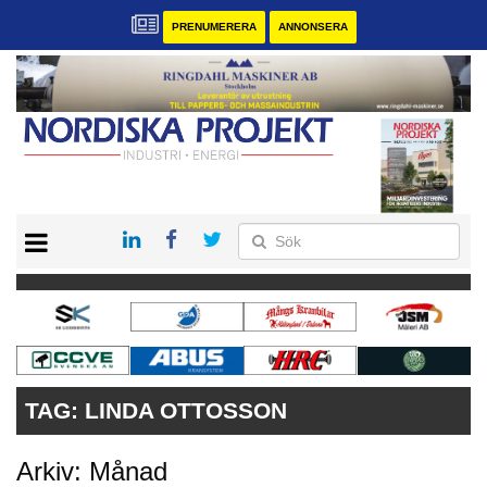
PRENUMERERA
ANNONSERA
START
KONTAKT
VÅRA ANDRA MAGASIN
PRENUMERERA
ANNONSERA
TAG:
LINDA OTTOSSON
Arkiv: Månad