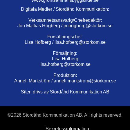
www.grontsamhallsbyggande.se
Digitala Medier / Stordåhd Kommunikation:
Verksamhetsansvarig/Chefredaktör:
Jon Mattias Högberg /
jmhogberg@storkom.se
Försäljningschef:
Lisa Hofberg /
lisa.hofberg@storkom.se
Försäljning:
Lisa Hofberg
lisa.hofberg@storkom.se
Produktion:
Anneli Markström /
anneli.markstrom@storkom.se
Siten drivs av Stordåhd Kommunikation AB
©
2026 Stordåhd Kommunikation AB, All rights reserved.
Sekretessinformation