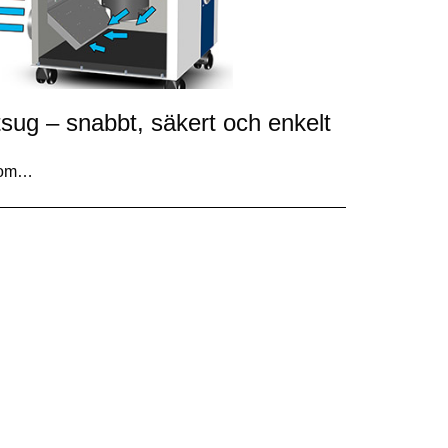
tsug – snabbt, säkert och enkelt
 som…