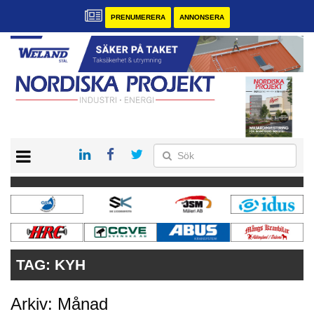
PRENUMERERA
ANNONSERA
START
KONTAKT
VÅRA ANDRA MAGASIN
PRENUMERERA
ANNONSERA
TAG:
KYH
Arkiv: Månad