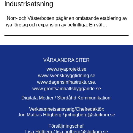
industrisatsning
I Norr- och Västerbotten pågår en omfattande etablering av
nya företag och expansion av befintliga. En väl…
VÅRA ANDRA SITER
www.nyaprojekt.se
www.svenskbyggtidning.se
www.dagensinfrastruktur.se.
www.grontsamhallsbyggande.se
Digitala Medier / Stordåhd Kommunikation:
Verksamhetsansvarig/Chefredaktör:
Jon Mattias Högberg /
jmhogberg@storkom.se
Försäljningschef:
Lisa Hofberg /
lisa.hofberg@storkom.se