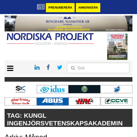
PRENUMERERA
ANNONSERA
START
KONTAKT
VÅRA ANDRA MAGASIN
PRENUMERERA
ANNONSERA
TAG:
KUNGL
INGENJÖRSVETENSKAPSAKADEMIN