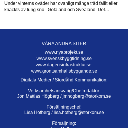
Under vinterns oväder har ovanligt många träd fallit eller
knäckts av tung snö i Götaland och Svealand. Det…
VÅRA ANDRA SITER
www.nyaprojekt.se
www.svenskbyggtidning.se
www.dagensinfrastruktur.se.
www.grontsamhallsbyggande.se
Digitala Medier / Stordåhd Kommunikation:
Verksamhetsansvarig/Chefredaktör:
Jon Mattias Högberg /
jmhogberg@storkom.se
Försäljningschef:
Lisa Hofberg /
lisa.hofberg@storkom.se
Försäljning: