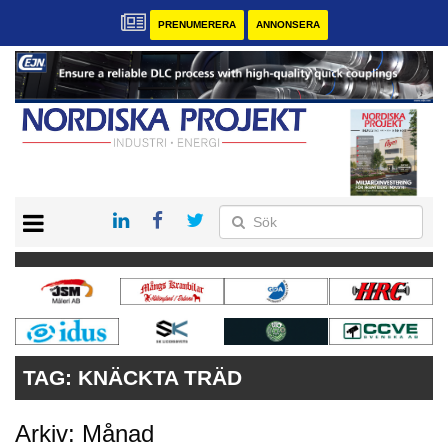
PRENUMERERA
ANNONSERA
START
KONTAKT
VÅRA ANDRA MAGASIN
PRENUMERERA
ANNONSERA
TAG:
KNÄCKTA TRÄD
Arkiv: Månad