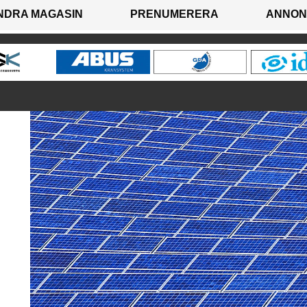
NDRA MAGASIN
PRENUMERERA
ANNON