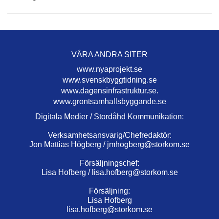
VÅRA ANDRA SITER
www.nyaprojekt.se
www.svenskbyggtidning.se
www.dagensinfrastruktur.se.
www.grontsamhallsbyggande.se
Digitala Medier / Stordåhd Kommunikation:
Verksamhetsansvarig/Chefredaktör:
Jon Mattias Högberg /
jmhogberg@storkom.se
Försäljningschef:
Lisa Hofberg /
lisa.hofberg@storkom.se
Försäljning:
Lisa Hofberg
lisa.hofberg@storkom.se