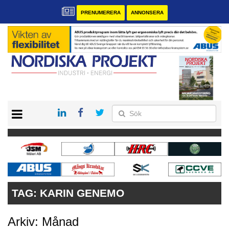
PRENUMERERA
ANNONSERA
START
KONTAKT
VÅRA ANDRA MAGASIN
PRENUMERERA
ANNONSERA
TAG:
KARIN GENEMO
Arkiv: Månad