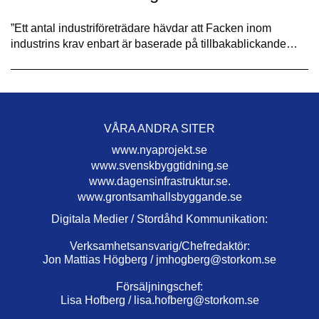
”Ett antal industriföreträdare hävdar att Facken inom
industrins krav enbart är baserade på tillbakablickande…
VÅRA ANDRA SITER
www.nyaprojekt.se
www.svenskbyggtidning.se
www.dagensinfrastruktur.se.
www.grontsamhallsbyggande.se
Digitala Medier / Stordåhd Kommunikation:
Verksamhetsansvarig/Chefredaktör:
Jon Mattias Högberg /
jmhogberg@storkom.se
Försäljningschef:
Lisa Hofberg /
lisa.hofberg@storkom.se