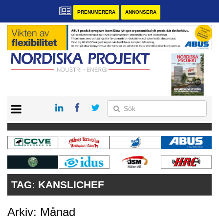
PRENUMERERA
ANNONSERA
START
KONTAKT
VÅRA ANDRA MAGASIN
PRENUMERERA
ANNONSERA
TAG:
KANSLICHEF
Arkiv: Månad