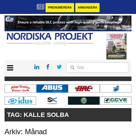
PRENUMERERA
ANNONSERA
START
KONTAKT
VÅRA ANDRA MAGASIN
PRENUMERERA
ANNONSERA
TAG:
KALLE SOLBA
Arkiv: Månad