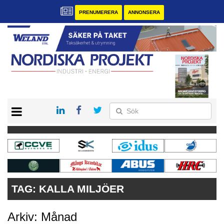
PRENUMERERA
ANNONSERA
START
KONTAKT
VÅRA ANDRA MAGASIN
PRENUMERERA
ANNONSERA
TAG:
KALLA MILJÖER
Arkiv: Månad