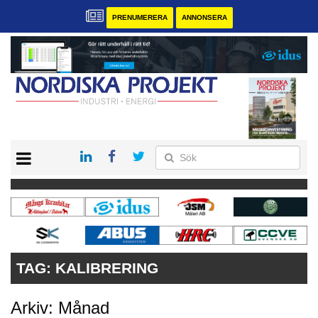
PRENUMERERA
ANNONSERA
START
KONTAKT
VÅRA ANDRA MAGASIN
PRENUMERERA
ANNONSERA
TAG:
KALIBRERING
Arkiv: Månad