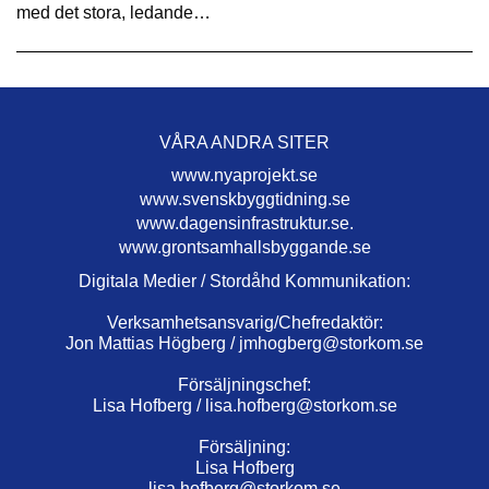
med det stora, ledande…
VÅRA ANDRA SITER
www.nyaprojekt.se
www.svenskbyggtidning.se
www.dagensinfrastruktur.se.
www.grontsamhallsbyggande.se
Digitala Medier / Stordåhd Kommunikation:
Verksamhetsansvarig/Chefredaktör:
Jon Mattias Högberg /
jmhogberg@storkom.se
Försäljningschef:
Lisa Hofberg /
lisa.hofberg@storkom.se
Försäljning:
Lisa Hofberg
lisa.hofberg@storkom.se