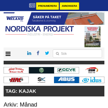
PRENUMERERA
ANNONSERA
START
KONTAKT
VÅRA ANDRA MAGASIN
PRENUMERERA
ANNONSERA
TAG:
KAJAK
Arkiv: Månad