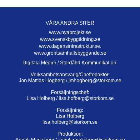
VÅRA ANDRA SITER
www.nyaprojekt.se
www.svenskbyggtidning.se
www.dagensinfrastruktur.se.
www.grontsamhallsbyggande.se
Digitala Medier / Stordåhd Kommunikation:
Verksamhetsansvarig/Chefredaktör:
Jon Mattias Högberg /
jmhogberg@storkom.se
Försäljningschef:
Lisa Hofberg /
lisa.hofberg@storkom.se
Försäljning:
Lisa Hofberg
lisa.hofberg@storkom.se
Produktion:
Anneli Markström /
anneli.markstrom@storkom.se