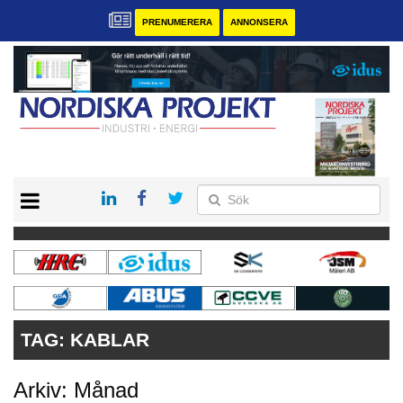
PRENUMERERA
ANNONSERA
START
KONTAKT
VÅRA ANDRA MAGASIN
PRENUMERERA
ANNONSERA
TAG:
KABLAR
Arkiv: Månad