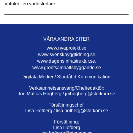
Valutec, en världsledare…
VÅRA ANDRA SITER
www.nyaprojekt.se
www.svenskbyggtidning.se
www.dagensinfrastruktur.se.
www.grontsamhallsbyggande.se
Digitala Medier / Stordåhd Kommunikation:
Verksamhetsansvarig/Chefredaktör:
Jon Mattias Högberg /
jmhogberg@storkom.se
Försäljningschef:
Lisa Hofberg /
lisa.hofberg@storkom.se
Försäljning:
Lisa Hofberg