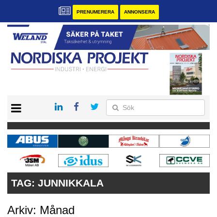
PRENUMERERA
ANNONSERA
START
KONTAKT
VÅRA ANDRA MAGASIN
PRENUMERERA
ANNONSERA
TAG:
JUNNIKKALA
Arkiv: Månad