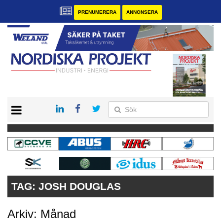
PRENUMERERA
ANNONSERA
START
KONTAKT
VÅRA ANDRA MAGASIN
PRENUMERERA
ANNONSERA
TAG:
JOSH DOUGLAS
Arkiv: Månad