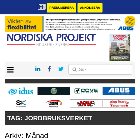
PRENUMERERA
ANNONSERA
START
KONTAKT
VÅRA ANDRA MAGASIN
PRENUMERERA
ANNONSERA
TAG:
JORDBRUKSVERKET
Arkiv: Månad