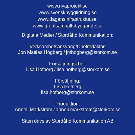
www.nyaprojekt.se
www.svenskbyggtidning.se
www.dagensinfrastruktur.se.
www.grontsamhallsbyggande.se
Digitala Medier / Stordåhd Kommunikation:
Verksamhetsansvarig/Chefredaktör:
Jon Mattias Högberg /
jmhogberg@storkom.se
Försäljningschef:
Lisa Hofberg /
lisa.hofberg@storkom.se
Försäljning:
Lisa Hofberg
lisa.hofberg@storkom.se
Produktion:
Anneli Markström /
anneli.markstrom@storkom.se
Siten drivs av Stordåhd Kommunikation AB