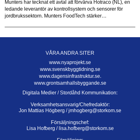
Munters har tecknat ett avtal att förvärva Hotraco (NL), en
ledande leverantör av kontrollsystem och sensorer för
jordbrukssektorn. Munters FoodTech stärker…
VÅRA ANDRA SITER
www.nyaprojekt.se
www.svenskbyggtidning.se
www.dagensinfrastruktur.se.
www.grontsamhallsbyggande.se
Digitala Medier / Stordåhd Kommunikation:
Verksamhetsansvarig/Chefredaktör:
Jon Mattias Högberg /
jmhogberg@storkom.se
Försäljningschef:
Lisa Hofberg /
lisa.hofberg@storkom.se