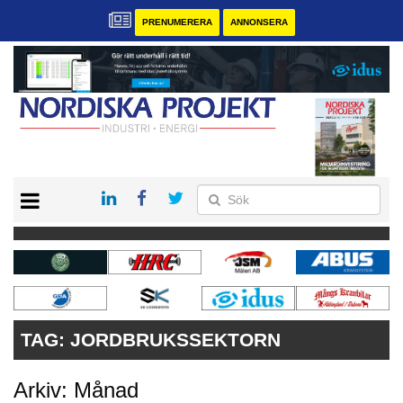
PRENUMERERA
ANNONSERA
START
KONTAKT
VÅRA ANDRA MAGASIN
PRENUMERERA
ANNONSERA
TAG:
JORDBRUKSSEKTORN
Arkiv: Månad