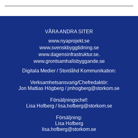
VÅRA ANDRA SITER
www.nyaprojekt.se
www.svenskbyggtidning.se
www.dagensinfrastruktur.se.
www.grontsamhallsbyggande.se
Digitala Medier / Stordåhd Kommunikation:
Verksamhetsansvarig/Chefredaktör:
Jon Mattias Högberg /
jmhogberg@storkom.se
Försäljningschef:
Lisa Hofberg /
lisa.hofberg@storkom.se
Försäljning:
Lisa Hofberg
lisa.hofberg@storkom.se