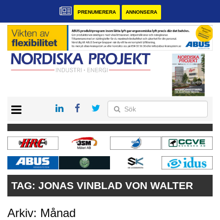
PRENUMERERA
ANNONSERA
START
KONTAKT
VÅRA ANDRA MAGASIN
PRENUMERERA
ANNONSERA
TAG:
JONAS VINBLAD VON WALTER
Arkiv: Månad