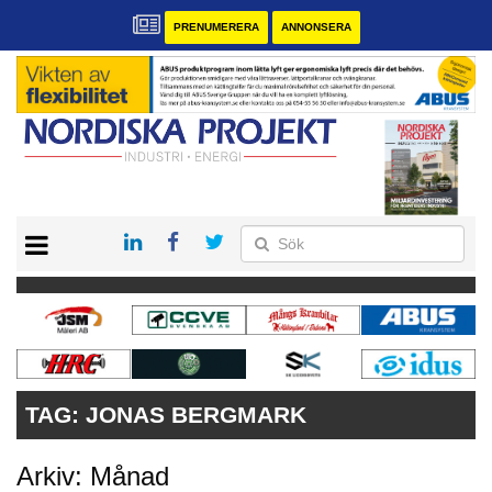
PRENUMERERA
ANNONSERA
START
KONTAKT
VÅRA ANDRA MAGASIN
PRENUMERERA
ANNONSERA
TAG:
JONAS BERGMARK
Arkiv: Månad