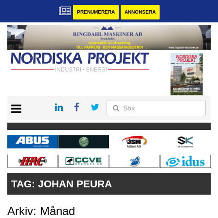
PRENUMERERA
ANNONSERA
START
KONTAKT
VÅRA ANDRA MAGASIN
PRENUMERERA
ANNONSERA
TAG:
JOHAN PEURA
Arkiv: Månad