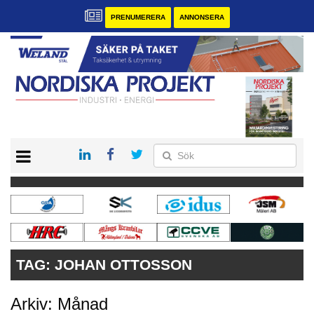
PRENUMERERA
ANNONSERA
START
KONTAKT
VÅRA ANDRA MAGASIN
PRENUMERERA
ANNONSERA
TAG:
JOHAN OTTOSSON
Arkiv: Månad