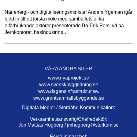
När energi- och digitaliseringsminister Anders Ygeman igår
bjöd in till ett första möte med samhällets olika
elförbrukande aktörer presenterade Bo-Erik Pers, vd på
Jernkontoret, basindustrins…
VÅRA ANDRA SITER
www.nyaprojekt.se
www.svenskbyggtidning.se
www.dagensinfrastruktur.se.
www.grontsamhallsbyggande.se
Digitala Medier / Stordåhd Kommunikation:
Verksamhetsansvarig/Chefredaktör:
Jon Mattias Högberg /
jmhogberg@storkom.se
Försäljningschef: