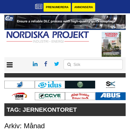
PRENUMERERA
ANNONSERA
START
KONTAKT
VÅRA ANDRA MAGASIN
PRENUMERERA
ANNONSERA
TAG:
JERNEKONTORET
Arkiv: Månad