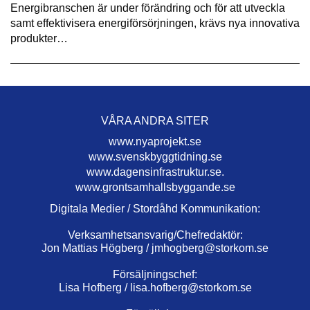
Energibranschen är under förändring och för att utveckla
samt effektivisera energiförsörjningen, krävs nya innovativa
produkter…
VÅRA ANDRA SITER
www.nyaprojekt.se
www.svenskbyggtidning.se
www.dagensinfrastruktur.se.
www.grontsamhallsbyggande.se
Digitala Medier / Stordåhd Kommunikation:
Verksamhetsansvarig/Chefredaktör:
Jon Mattias Högberg /
jmhogberg@storkom.se
Försäljningschef:
Lisa Hofberg /
lisa.hofberg@storkom.se