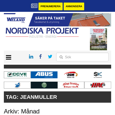
PRENUMERERA
ANNONSERA
START
KONTAKT
VÅRA ANDRA MAGASIN
PRENUMERERA
ANNONSERA
TAG:
JEANMULLER
Arkiv: Månad