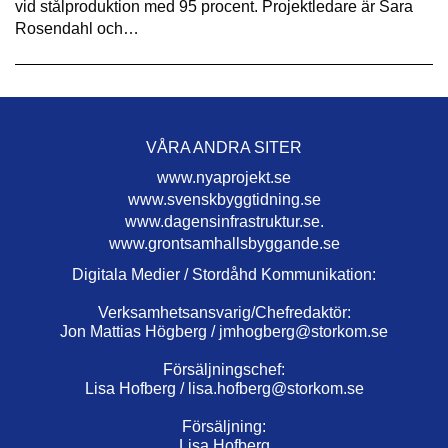
vid stålproduktion med 95 procent. Projektledare är Sara
Rosendahl och…
VÅRA ANDRA SITER
www.nyaprojekt.se
www.svenskbyggtidning.se
www.dagensinfrastruktur.se.
www.grontsamhallsbyggande.se
Digitala Medier / Stordåhd Kommunikation:
Verksamhetsansvarig/Chefredaktör:
Jon Mattias Högberg /
jmhogberg@storkom.se
Försäljningschef:
Lisa Hofberg /
lisa.hofberg@storkom.se
Försäljning:
Lisa Hofberg