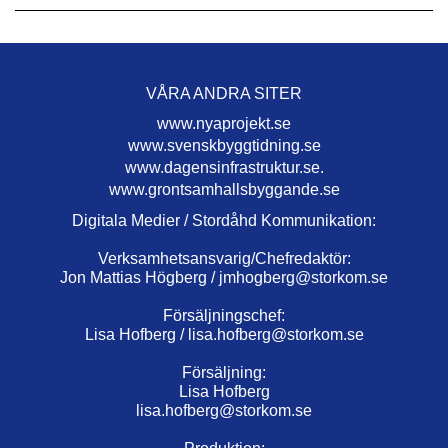
VÅRA ANDRA SITER
www.nyaprojekt.se
www.svenskbyggtidning.se
www.dagensinfrastruktur.se.
www.grontsamhallsbyggande.se
Digitala Medier / Stordåhd Kommunikation:
Verksamhetsansvarig/Chefredaktör:
Jon Mattias Högberg /
jmhogberg@storkom.se
Försäljningschef:
Lisa Hofberg /
lisa.hofberg@storkom.se
Försäljning:
Lisa Hofberg
lisa.hofberg@storkom.se