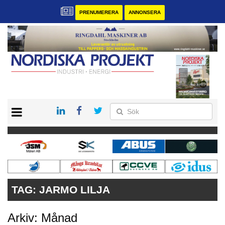
PRENUMERERA
ANNONSERA
START
KONTAKT
VÅRA ANDRA MAGASIN
PRENUMERERA
ANNONSERA
TAG:
JARMO LILJA
Arkiv: Månad