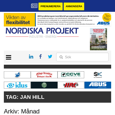
PRENUMERERA
ANNONSERA
START
KONTAKT
VÅRA ANDRA MAGASIN
PRENUMERERA
ANNONSERA
TAG:
JAN HILL
Arkiv: Månad