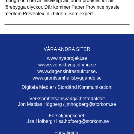
många och det är livsviktigt att jobba proaktivt för att
förebygga olyckor. Där kommer Paper Province nyaste
medlem Preventex in i bilden. Som expert…
VÅRA ANDRA SITER
www.nyaprojekt.se
www.svenskbyggtidning.se
www.dagensinfrastruktur.se.
www.grontsamhallsbyggande.se
Digitala Medier / Stordåhd Kommunikation:
Verksamhetsansvarig/Chefredaktör:
Jon Mattias Högberg /
jmhogberg@storkom.se
Försäljningschef:
Lisa Hofberg /
lisa.hofberg@storkom.se
Försäljning: