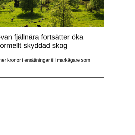
an fjällnära fortsätter öka
r formellt skyddad skog
r kronor i ersättningar till markägare som