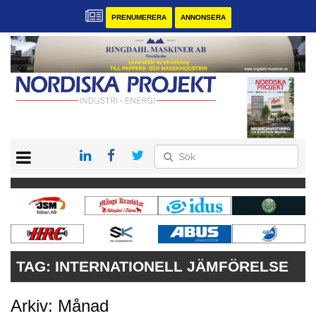
PRENUMERERA
ANNONSERA
START
KONTAKT
VÅRA ANDRA MAGASIN
PRENUMERERA
ANNONSERA
TAG:
INTERNATIONELL JÄMFÖRELSE
Arkiv: Månad