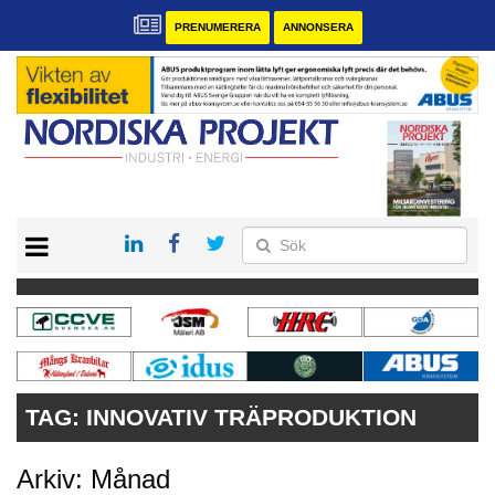
PRENUMERERA
ANNONSERA
START
KONTAKT
VÅRA ANDRA MAGASIN
PRENUMERERA
ANNONSERA
TAG:
INNOVATIV TRÄPRODUKTION
Arkiv: Månad