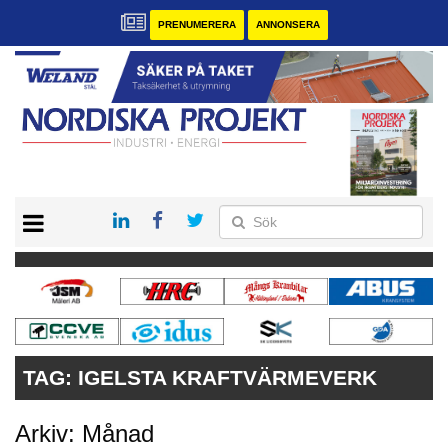
PRENUMERERA
ANNONSERA
START
KONTAKT
VÅRA ANDRA MAGASIN
PRENUMERERA
ANNONSERA
TAG:
IGELSTA KRAFTVÄRMEVERK
Arkiv: Månad