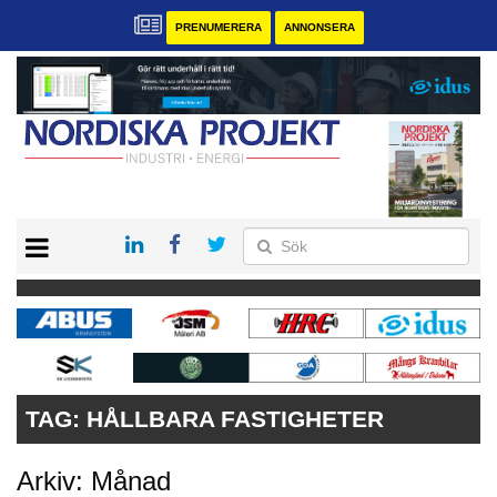
PRENUMERERA
ANNONSERA
START
KONTAKT
VÅRA ANDRA MAGASIN
PRENUMERERA
ANNONSERA
TAG:
HÅLLBARA FASTIGHETER
Arkiv: Månad