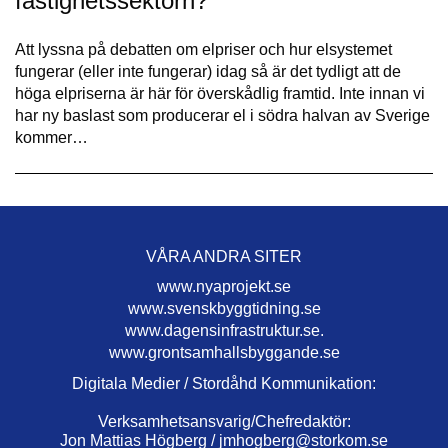
fastighetssektorn?”
Att lyssna på debatten om elpriser och hur elsystemet
fungerar (eller inte fungerar) idag så är det tydligt att de
höga elpriserna är här för överskådlig framtid. Inte innan vi
har ny baslast som producerar el i södra halvan av Sverige
kommer…
VÅRA ANDRA SITER
www.nyaprojekt.se
www.svenskbyggtidning.se
www.dagensinfrastruktur.se.
www.grontsamhallsbyggande.se
Digitala Medier / Stordåhd Kommunikation:
Verksamhetsansvarig/Chefredaktör:
Jon Mattias Högberg /
jmhogberg@storkom.se