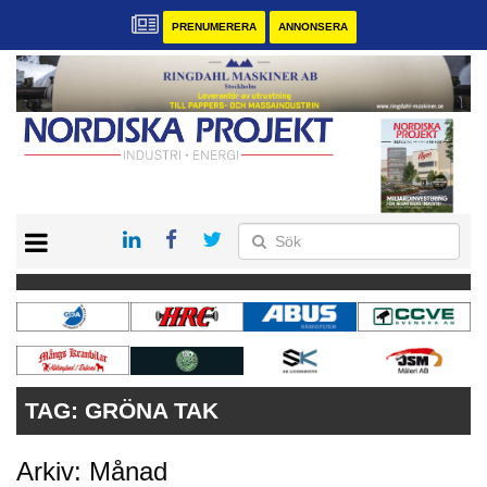
PRENUMERERA
ANNONSERA
START
KONTAKT
VÅRA ANDRA MAGASIN
PRENUMERERA
ANNONSERA
TAG:
GRÖNA TAK
Arkiv: Månad