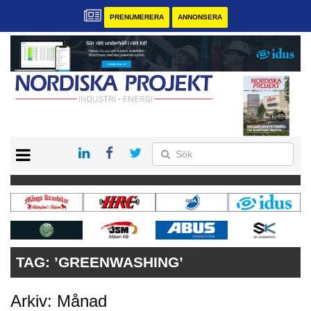
PRENUMERERA
ANNONSERA
START
KONTAKT
VÅRA ANDRA MAGASIN
PRENUMERERA
ANNONSERA
TAG:
’GREENWASHING’
Arkiv: Månad