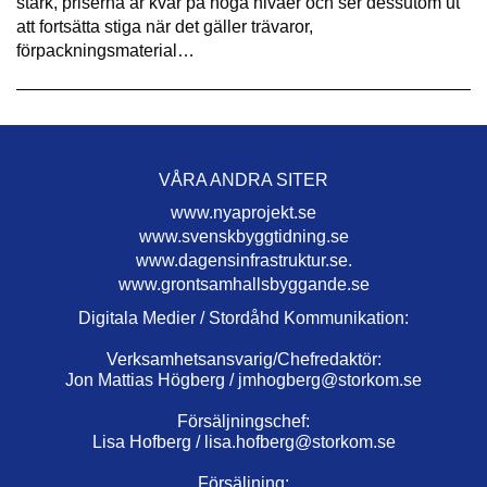
stark, priserna är kvar på höga nivåer och ser dessutom ut
att fortsätta stiga när det gäller trävaror,
förpackningsmaterial…
VÅRA ANDRA SITER
www.nyaprojekt.se
www.svenskbyggtidning.se
www.dagensinfrastruktur.se.
www.grontsamhallsbyggande.se
Digitala Medier / Stordåhd Kommunikation:
Verksamhetsansvarig/Chefredaktör:
Jon Mattias Högberg /
jmhogberg@storkom.se
Försäljningschef:
Lisa Hofberg /
lisa.hofberg@storkom.se
Försäljning: