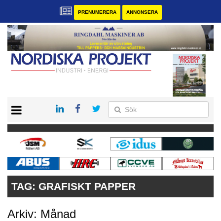
PRENUMERERA
ANNONSERA
START
KONTAKT
VÅRA ANDRA MAGASIN
PRENUMERERA
ANNONSERA
TAG:
GRAFISKT PAPPER
Arkiv: Månad