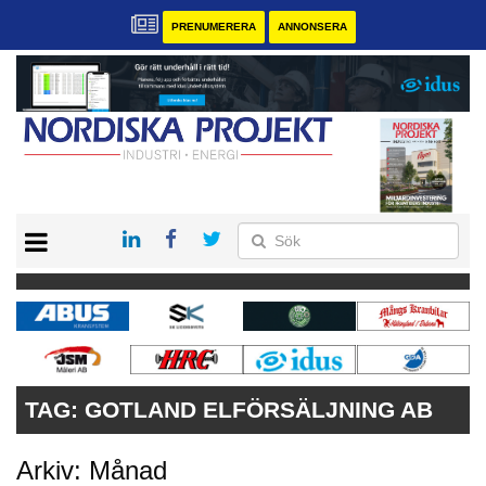
PRENUMERERA
ANNONSERA
START
KONTAKT
VÅRA ANDRA MAGASIN
PRENUMERERA
ANNONSERA
TAG:
GOTLAND ELFÖRSÄLJNING AB
Arkiv: Månad